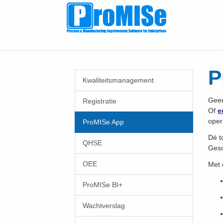
Spring
naar
hoofd-
inhoud
P
Kwaliteitsmanagement
Geen
Registratie
Of
e
oper
ProMISe App
Dé t
QHSE
Gesc
OEE
Met 
ProMISe BI+
Wachtverslag