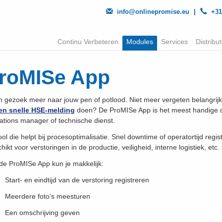
info@onlinepromise.eu
|
+31
Continu Verbeteren
Modules
Services
Distribut
roMISe App
 gezoek meer naar jouw pen of potlood. Niet meer vergeten belangrijke
en snelle HSE-melding
doen? De ProMISe App is het meest handige dig
ations manager of technische dienst.
ool die helpt bij procesoptimalisatie. Snel downtime of operatortijd regi
hikt voor verstoringen in de productie, veiligheid, interne logistiek, etc.
de ProMISe App kun je makkelijk:
Start- en eindtijd van de verstoring registreren
Meerdere foto's meesturen
Een omschrijving geven