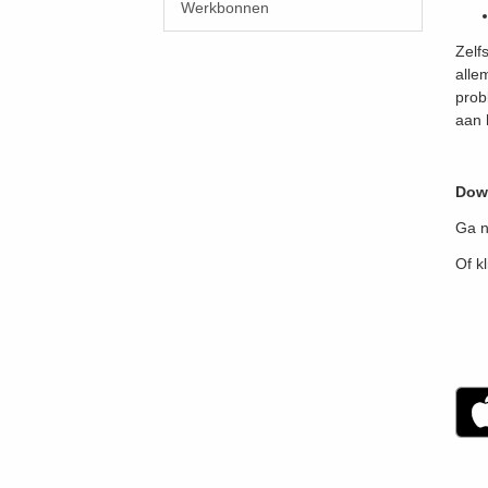
Werkbonnen
Zelf
alle
prob
aan 
Dow
Ga n
Of k