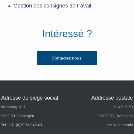
Gestion des consignes de travail
Intéressé ?
Contactez nous!
Adresse du siège social
Addresse postale
Wasaweg 18-1
B.A.C 5058
9723 JD Groningen
9700 GB Groningen
Tel.:
+31 (0)50 549 49 49
the Netherlands