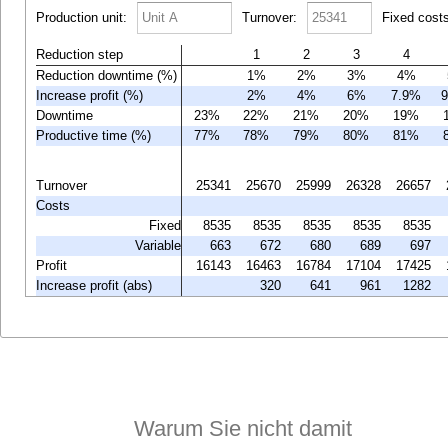
Production unit:
Turnover:
Fixed costs
Reduction step
1
2
3
4
Reduction downtime (%)
1%
2%
3%
4%
Increase profit (%)
2%
4%
6%
7.9%
Downtime
23%
22%
21%
20%
19%
Productive time (%)
77%
78%
79%
80%
81%
Turnover
25341
25670
25999
26328
26657
Costs
Fixed
8535
8535
8535
8535
8535
Variable
663
672
680
689
697
Profit
16143
16463
16784
17104
17425
Increase profit (abs)
320
641
961
1282
Warum Sie nicht damit