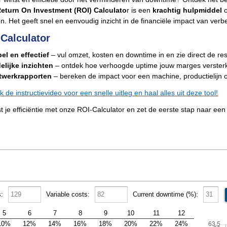
eturn On Investment (ROI) Calculato
r is een
krachtig hulpmiddel
en. Het geeft snel en eenvoudig inzicht in de financiële impact van verb
 Calculator
el en effectief
– vul omzet, kosten en downtime in en zie direct de res
elijke inzichten
– ontdek hoe verhoogde uptime jouw marges versterk
twerkrapporten
– bereken de impact voor een machine, productielijn of 
jk de instructievideo voor een snelle uitleg en haal alles uit deze tool!
t je efficiëntie met onze ROI-Calculator en zet de eerste stap naar een 
:
Variable costs:
Current downtime (%):
5
6
7
8
9
10
11
12
10%
12%
14%
16%
18%
20%
22%
24%