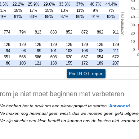
8.5%
22.2%
25.9%
29.6%
33.3%
37%
40.7%
44.4%
21%
19%
17%
15%
13%
11%
9%
7%
79%
81%
83%
85%
87%
89%
91%
93%
774
794
813
833
852
872
892
911
129
129
129
129
129
129
129
129
94
96
99
101
103
106
108
111
551
568
586
603
620
637
654
672
86
103
121
138
155
172
189
207
Print R.O.I. report
om je niet moet beginnen met verbeteren
We hebben het te druk om een nieuw project te starten.
Antwoord
We maken nog helemaal geen winst, dus we moeten geen geld uitgeve
We zijn slechts een klein bedrijf en kunnen ons de kosten niet veroorlo