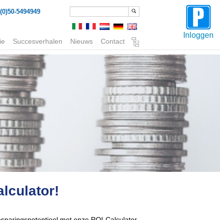
(0)50-5494949
Inloggen
ie
Succesverhalen
Nieuws
Contact
alculator!
esparingspotentieel met onze ROI-Calculator.