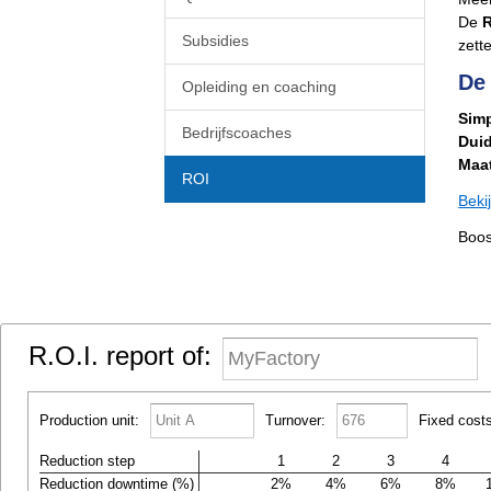
De
R
Subsidies
zett
De
Opleiding en coaching
Simp
Bedrijfscoaches
Duid
Maa
ROI
Beki
Boos
R.O.I. report of:
Production unit:
Turnover:
Fixed costs
Reduction step
1
2
3
4
Reduction downtime (%)
2%
4%
6%
8%