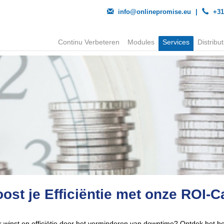
info@onlinepromise.eu
|
+31
Continu Verbeteren
Modules
Services
Distribut
ost je Efficiëntie met onze ROI-C
 winst en efficiëtie door het verminderen van downtime? Ontdek het b