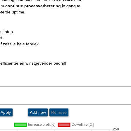
om
continue procesverbetering
in gang te
eterde uptime.
ultaten.
t.
zelfs je hele fabriek.
efficiënter en winstgevender bedrijf!
Apply
Add new
Remove