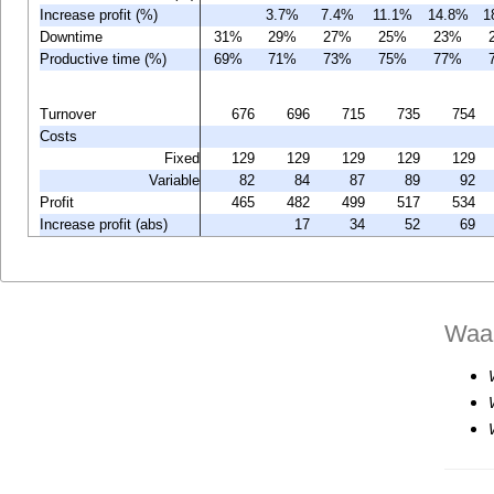
Increase profit (%)
3.7%
7.4%
11.1%
14.8%
1
Downtime
31%
29%
27%
25%
23%
Productive time (%)
69%
71%
73%
75%
77%
Turnover
676
696
715
735
754
Costs
Fixed
129
129
129
129
129
Variable
82
84
87
89
92
Profit
465
482
499
517
534
Increase profit (abs)
17
34
52
69
Waar