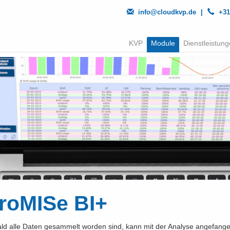
info@cloudkvp.de
|
+31
KVP
Module
Dienstleistun
roMISe BI+
ld alle Daten gesammelt worden sind, kann mit der Analyse angefang