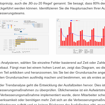
toprinzip, auch die ‚80-zu-20 Regel‘ genannt. Sie besagt, dass 80% de
ckgeführt werden können. Identifizieren Sie die Hauptursachen Ihrer Aus
esserungsteams.
 Analysieren, wählen Sie einzelne Fehler basierend auf Zeit oder Zahle
ebaut. Fängt man bei einem hohen Level an, zeigt das Diagram, wo die m
en Teil anklicken und heranzoomen, bis Sie bei der Grundursache an
ten Grundursachen ausfindig machen und bestimmen, wo als erstes an
der Trendanalyse geht die Entwicklung der Ausfallzeiten hervor. Dies ist 
esserungsmaßnahmen zu überprüfen. Üblicherweise ist ein Aufwärtstr
 Verbesserungsmaßnahme implementiert wurde, denn Mitarbeiter sche
erksamkeit oder benötigen mehr Zeit sich an die Verbesserungsmaßn
dänderung auftritt und es keinen Rückgang der Ausfallzeiten gibt, m