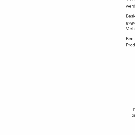
werd
Basi
gege
Ver
Benu
Prod
E
g