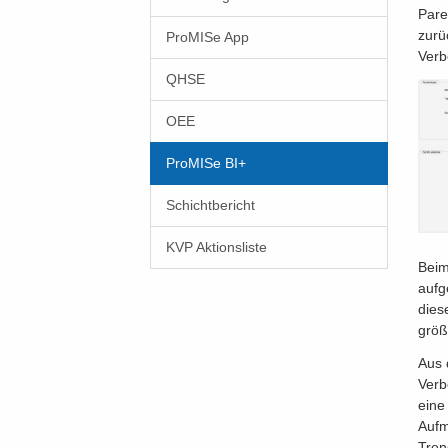
Pare
zurü
ProMISe App
Verb
QHSE
OEE
ProMISe BI+
Schichtbericht
KVP Aktionsliste
Beim
aufg
dies
größ
Aus 
Verb
eine
Aufm
Tren