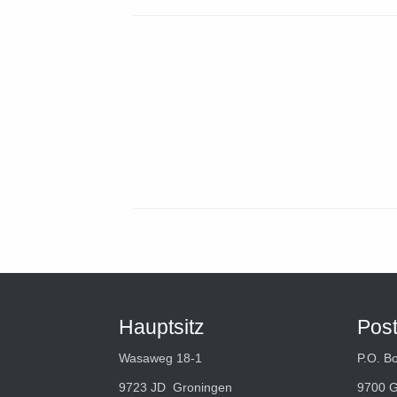
Hauptsitz
Pos
Wasaweg 18-1
P.O. B
9723 JD Groningen
9700 