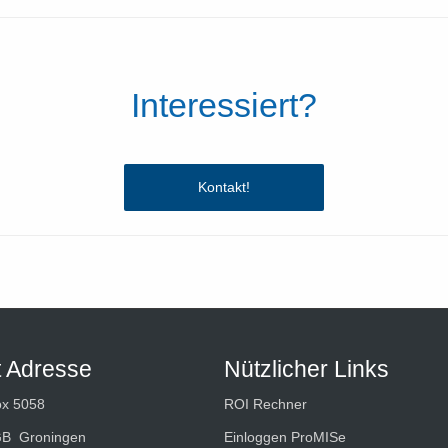
Interessiert?
Kontakt!
t Adresse
Nützlicher Links
ox 5058
ROI Rechner
GB Groningen
Einloggen ProMISe