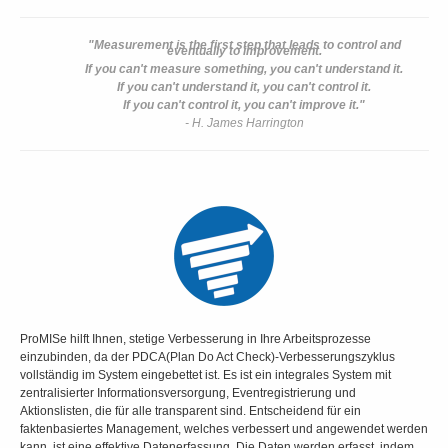
"Measurement is the first step that leads to control and
eventually to improvement.
If you can't measure something, you can't understand it.
If you can't understand it, you can't control it.
If you can't control it, you can't improve it."
- H. James Harrington
ProMISe hilft Ihnen, stetige Verbesserung in Ihre Arbeitsprozesse
einzubinden, da der PDCA(Plan Do Act Check)-Verbesserungszyklus
vollständig im System eingebettet ist. Es ist ein integrales System mit
zentralisierter Informationsversorgung, Eventregistrierung und
Aktionslisten, die für alle transparent sind. Entscheidend für ein
faktenbasiertes Management, welches verbessert und angewendet werden
kann, ist eine effektive Datenerfassung. Die Daten werden erfasst, indem